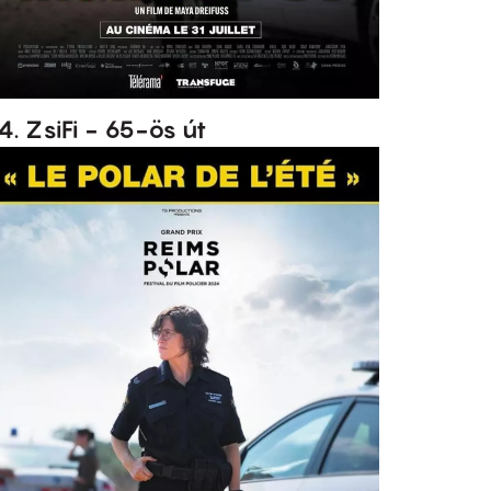
4. ZsiFi - 65-ös út