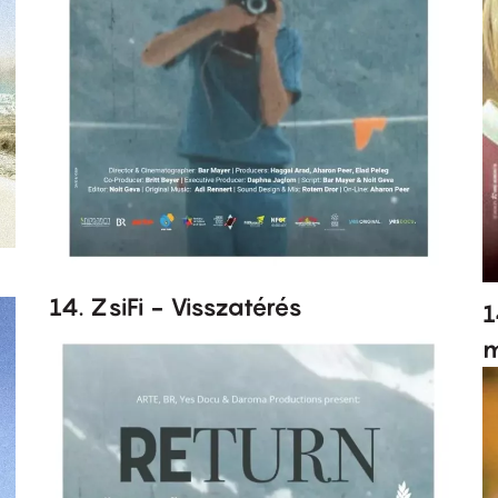
14. ZsiFi - Visszatérés
1
m