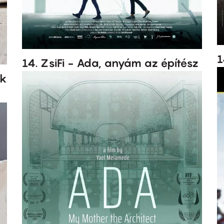
1
14. ZsiFi - Ada, anyám az építész
ok