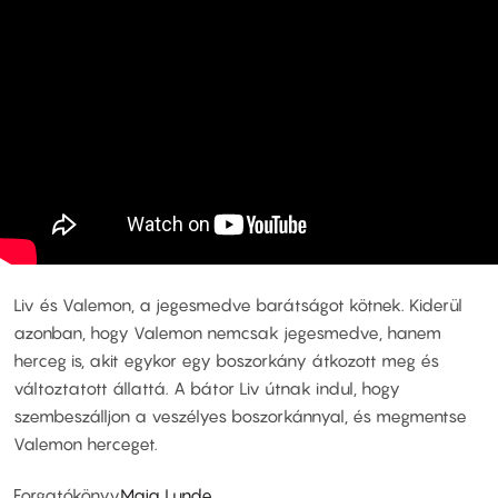
Liv és Valemon, a jegesmedve barátságot kötnek. Kiderül
azonban, hogy Valemon nemcsak jegesmedve, hanem
herceg is, akit egykor egy boszorkány átkozott meg és
változtatott állattá. A bátor Liv útnak indul, hogy
szembeszálljon a veszélyes boszorkánnyal, és megmentse
Valemon herceget.
Forgatókönyv
Maja Lunde