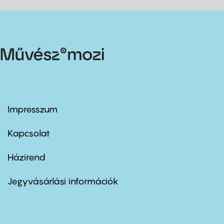
Impresszum
Footer
menu
first
Kapcsolat
Házirend
Footer
menu
second
Jegyvásárlási információk