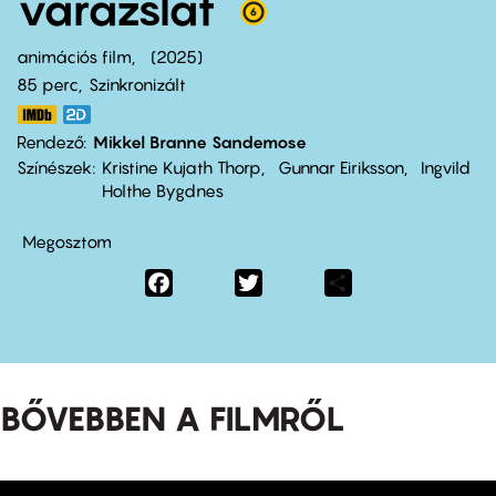
varázslat
animációs film
2025
85 perc,
Szinkronizált
Rendező
Mikkel Branne Sandemose
Színészek
Kristine Kujath Thorp
Gunnar Eiriksson
Ingvild
Holthe Bygdnes
Megosztom
Facebook
Twitter
Share
BŐVEBBEN A FILMRŐL