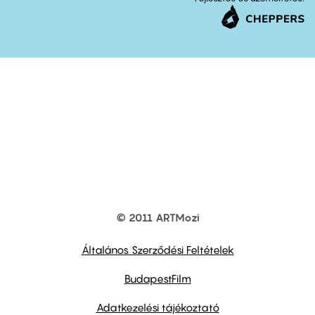
© 2011 ARTMozi
Footer
other
links
Általános Szerződési Feltételek
BudapestFilm
Adatkezelési tájékoztató