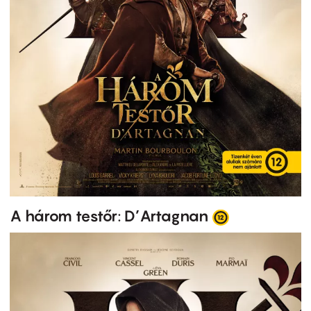
A három testőr: D’Artagnan