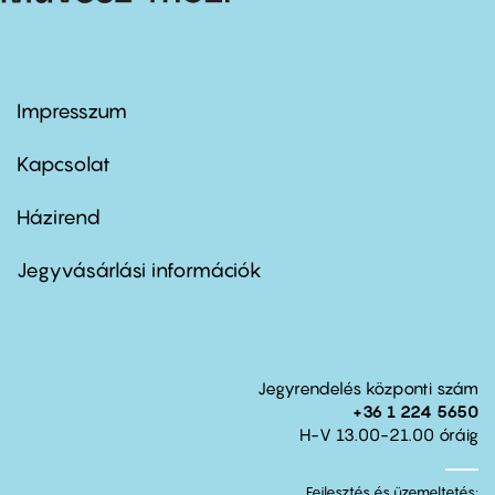
Impresszum
Footer
menu
first
Kapcsolat
Házirend
Footer
menu
second
Jegyvásárlási információk
Jegyrendelés központi szám
+36 1 224 5650
H-V 13.00-21.00 óráig
Fejlesztés és üzemeltetés: