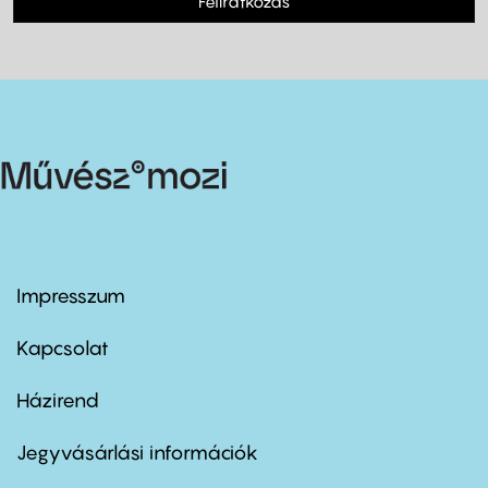
Feliratkozás
Impresszum
Footer
menu
first
Kapcsolat
Házirend
Footer
menu
second
Jegyvásárlási információk