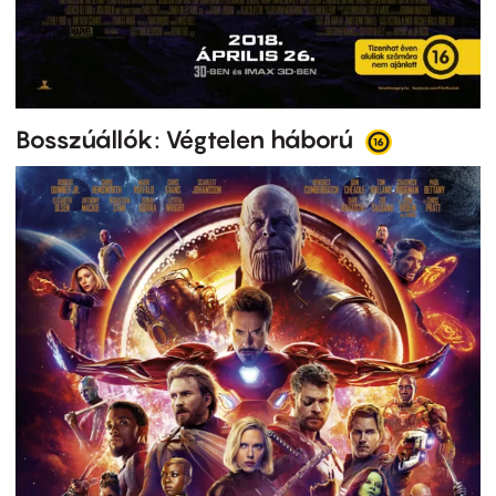
Bosszúállók: Végtelen háború