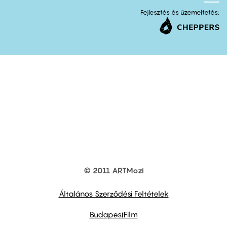
Fejlesztés és üzemeltetés:
© 2011 ARTMozi
Footer
other
links
Általános Szerződési Feltételek
BudapestFilm