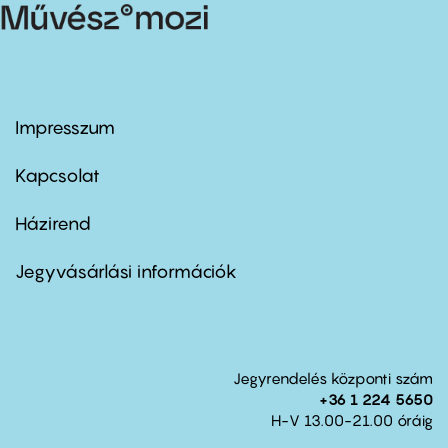
Impresszum
Footer
menu
first
Kapcsolat
Házirend
Footer
menu
second
Jegyvásárlási információk
Jegyrendelés központi szám
+36 1 224 5650
H-V 13.00-21.00 óráig