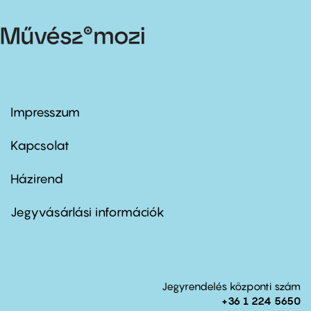
Impresszum
Footer
menu
first
Kapcsolat
Házirend
Footer
menu
second
Jegyvásárlási információk
Jegyrendelés központi szám
+36 1 224 5650