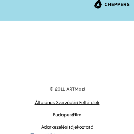
© 2011 ARTMozi
Footer
other
links
Általános Szerződési Feltételek
BudapestFilm
Adatkezelési tájékoztató