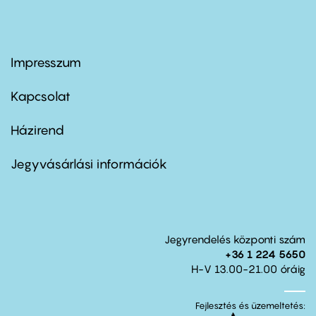
Impresszum
Footer
menu
first
Kapcsolat
Házirend
Footer
menu
second
Jegyvásárlási információk
Jegyrendelés központi szám
+36 1 224 5650
H-V 13.00-21.00 óráig
Fejlesztés és üzemeltetés: