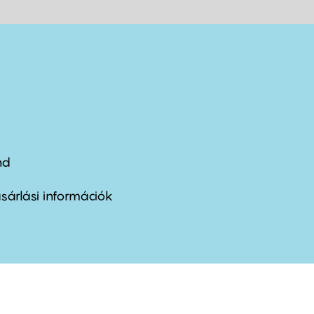
nd
ter
nu
sárlási információk
ond