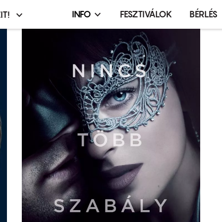
INFO
FESZTIVÁLOK
BÉRLÉS
IT!
Infó,
asztó
esemény,
terembérlés
menü