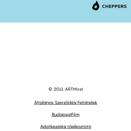
© 2011 ARTMozi
Footer
other
links
Általános Szerződési Feltételek
BudapestFilm
Adatkezelési tájékoztató