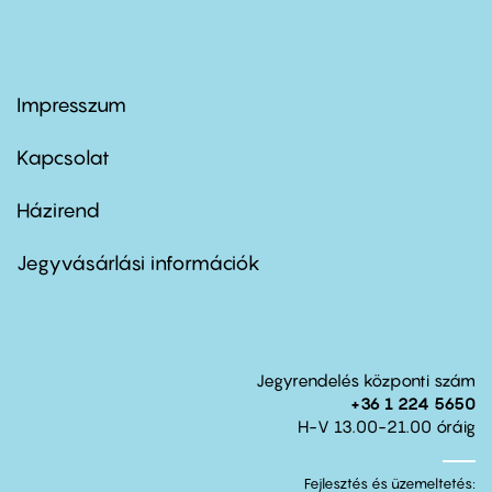
Impresszum
Footer
menu
first
Kapcsolat
Házirend
Footer
menu
second
Jegyvásárlási információk
Jegyrendelés központi szám
+36 1 224 5650
H-V 13.00-21.00 óráig
Fejlesztés és üzemeltetés: