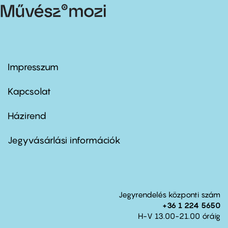
Impresszum
Footer
menu
first
Kapcsolat
Házirend
Footer
menu
second
Jegyvásárlási információk
Jegyrendelés központi szám
+36 1 224 5650
H-V 13.00-21.00 óráig