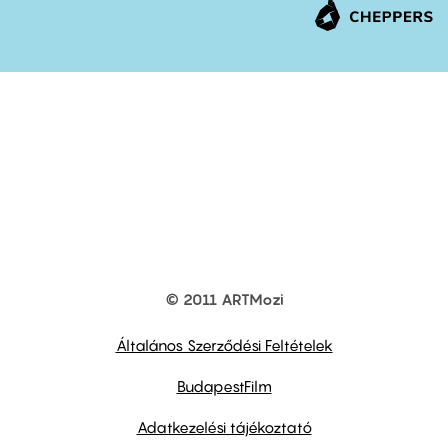
© 2011 ARTMozi
Footer
other
links
Általános Szerződési Feltételek
BudapestFilm
Adatkezelési tájékoztató