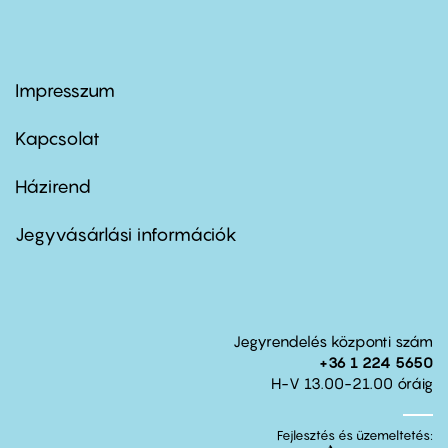
Impresszum
Footer
menu
first
Kapcsolat
Házirend
Footer
menu
second
Jegyvásárlási információk
Jegyrendelés központi szám
+36 1 224 5650
H-V 13.00-21.00 óráig
Fejlesztés és üzemeltetés: