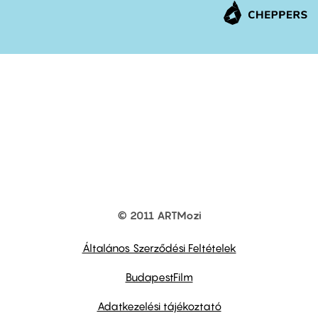
© 2011 ARTMozi
Footer
other
links
Általános Szerződési Feltételek
BudapestFilm
Adatkezelési tájékoztató