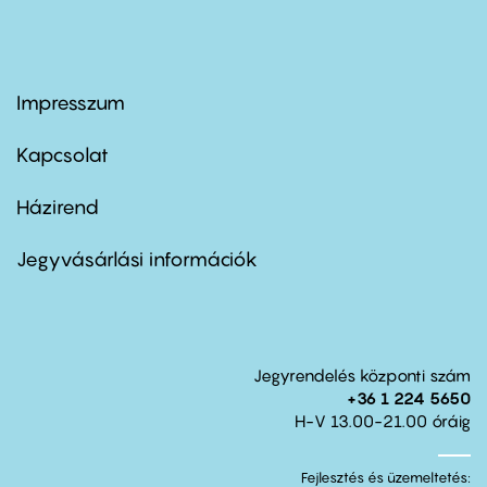
Impresszum
Footer
menu
first
Kapcsolat
Házirend
Footer
menu
second
Jegyvásárlási információk
Jegyrendelés központi szám
+36 1 224 5650
H-V 13.00-21.00 óráig
Fejlesztés és üzemeltetés: