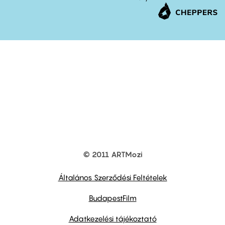
© 2011 ARTMozi
Footer
other
links
Általános Szerződési Feltételek
BudapestFilm
Adatkezelési tájékoztató