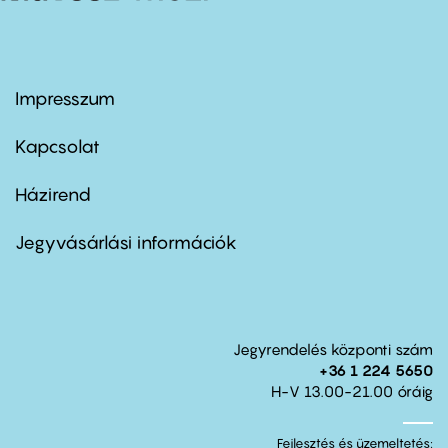
Impresszum
Footer
menu
first
Kapcsolat
Házirend
Footer
menu
second
Jegyvásárlási információk
Jegyrendelés központi szám
+36 1 224 5650
H-V 13.00-21.00 óráig
Fejlesztés és üzemeltetés: