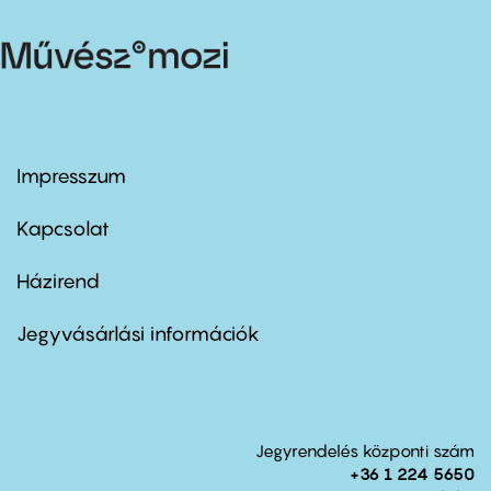
Impresszum
Footer
menu
first
Kapcsolat
Házirend
Footer
menu
second
Jegyvásárlási információk
Jegyrendelés központi szám
+36 1 224 5650