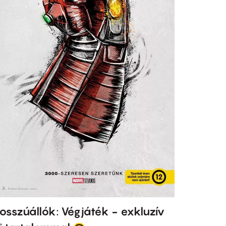
osszúállók: Végjáték - exkluzív