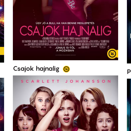
Csajok hajnalig
P