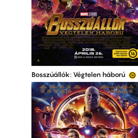
Bosszúállók: Végtelen háború