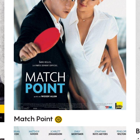
Match Point
B