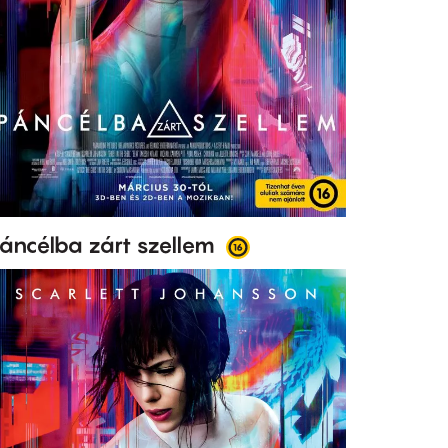
áncélba zárt szellem