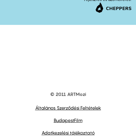
© 2011 ARTMozi
Footer
other
links
Általános Szerződési Feltételek
BudapestFilm
Adatkezelési tájékoztató