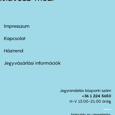
Impresszum
Footer
menu
first
Kapcsolat
Házirend
Footer
menu
second
Jegyvásárlási információk
Jegyrendelés központi szám
+36 1 224 5650
H-V 13.00-21.00 óráig
Fejlesztés és üzemeltetés: