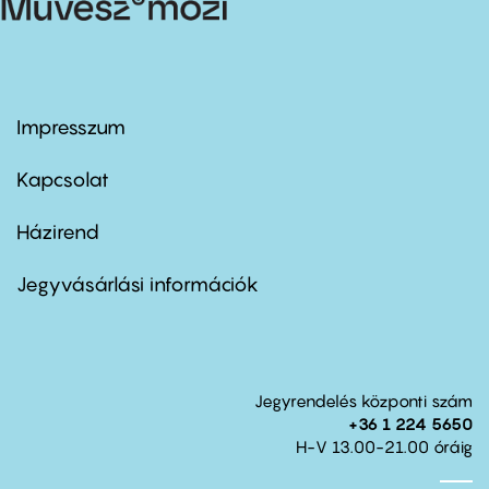
Impresszum
Footer
menu
first
Kapcsolat
Házirend
Footer
menu
second
Jegyvásárlási információk
Jegyrendelés központi szám
+36 1 224 5650
H-V 13.00-21.00 óráig