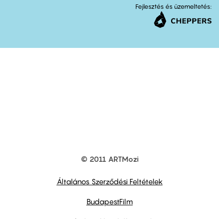
Fejlesztés és üzemeltetés:
© 2011 ARTMozi
Footer
other
links
Általános Szerződési Feltételek
BudapestFilm