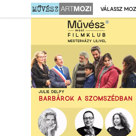
VÁLASSZ MOZ
Mozivál
Ugrás
menü
a
tartalomra