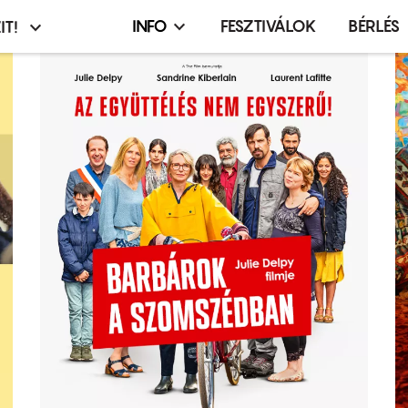
INFO
FESZTIVÁLOK
BÉRLÉS
IT!
Infó,
asztó
esemény,
terembérlés
menü