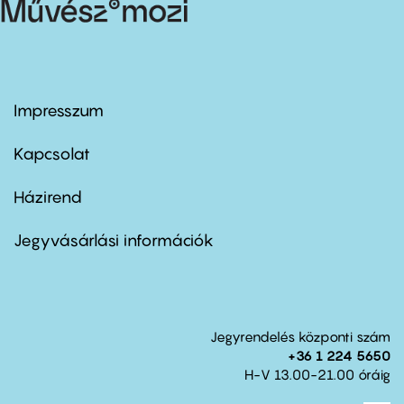
Impresszum
Footer
menu
first
Kapcsolat
Házirend
Footer
menu
second
Jegyvásárlási információk
Jegyrendelés központi szám
+36 1 224 5650
H-V 13.00-21.00 óráig