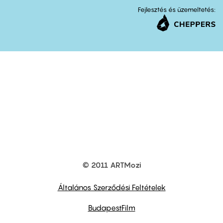
Fejlesztés és üzemeltetés:
© 2011 ARTMozi
Footer
other
links
Általános Szerződési Feltételek
BudapestFilm