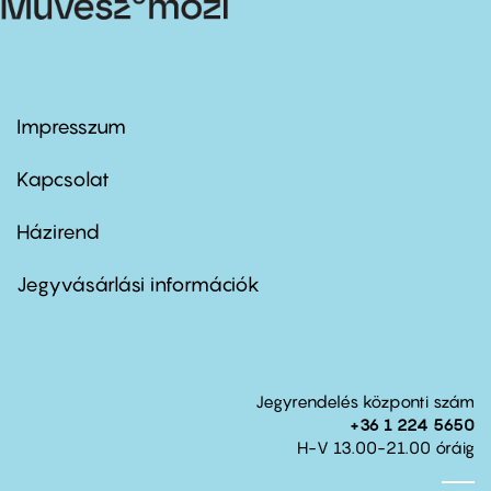
Impresszum
Footer
menu
first
Kapcsolat
Házirend
Footer
menu
second
Jegyvásárlási információk
Jegyrendelés központi szám
+36 1 224 5650
H-V 13.00-21.00 óráig