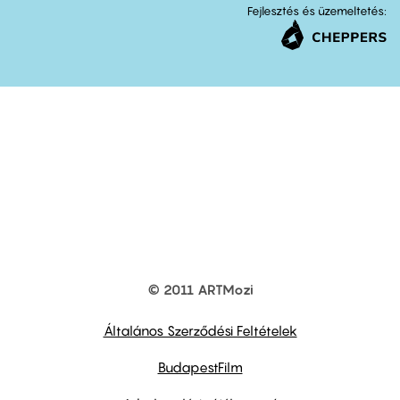
Fejlesztés és üzemeltetés:
© 2011 ARTMozi
Footer
other
links
Általános Szerződési Feltételek
BudapestFilm