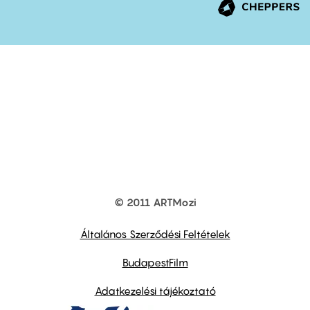
© 2011 ARTMozi
Footer
other
links
Általános Szerződési Feltételek
BudapestFilm
Adatkezelési tájékoztató