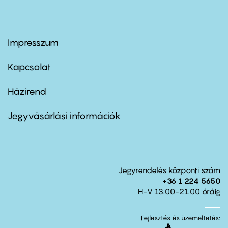
Impresszum
Footer
menu
first
Kapcsolat
Házirend
Footer
menu
second
Jegyvásárlási információk
Jegyrendelés központi szám
+36 1 224 5650
H-V 13.00-21.00 óráig
Fejlesztés és üzemeltetés: