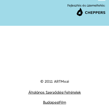
Fejlesztés és üzemeltetés:
© 2011 ARTMozi
Footer
other
links
Általános Szerződési Feltételek
BudapestFilm