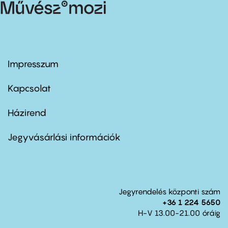
Impresszum
Footer
menu
first
Kapcsolat
Házirend
Footer
menu
second
Jegyvásárlási információk
Jegyrendelés központi szám
+36 1 224 5650
H-V 13.00-21.00 óráig