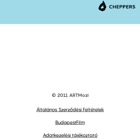
© 2011 ARTMozi
Footer
other
links
Általános Szerződési Feltételek
BudapestFilm
Adatkezelési tájékoztató