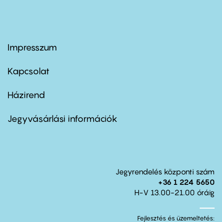
Impresszum
Footer
menu
first
Kapcsolat
Házirend
Footer
menu
second
Jegyvásárlási információk
Jegyrendelés központi szám
+36 1 224 5650
H-V 13.00-21.00 óráig
Fejlesztés és üzemeltetés: