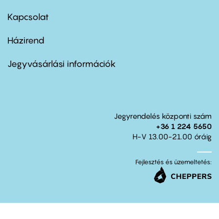
menu
first
Kapcsolat
Házirend
Footer
menu
second
Jegyvásárlási információk
Jegyrendelés központi szám
+36 1 224 5650
H-V 13.00-21.00 óráig
Fejlesztés és üzemeltetés: