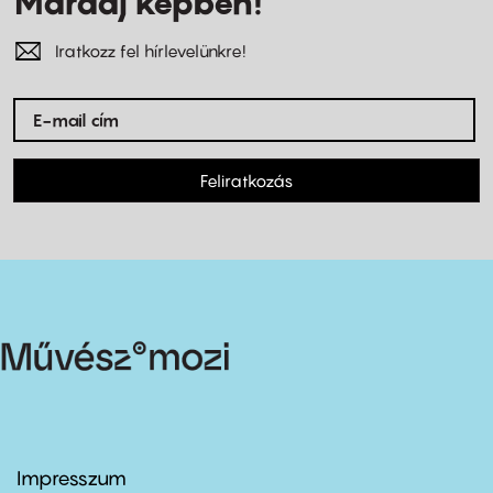
Maradj képben!
Iratkozz fel hírlevelünkre!
Feliratkozás
Impresszum
Footer