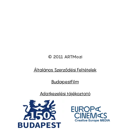
© 2011 ARTMozi
Footer
other
links
Általános Szerződési Feltételek
BudapestFilm
Adatkezelési tájékoztató