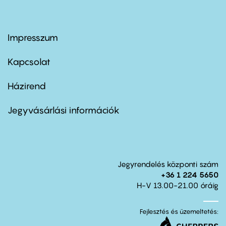
Impresszum
Footer
menu
first
Kapcsolat
Házirend
Footer
menu
second
Jegyvásárlási információk
Jegyrendelés központi szám
+36 1 224 5650
H-V 13.00-21.00 óráig
Fejlesztés és üzemeltetés: