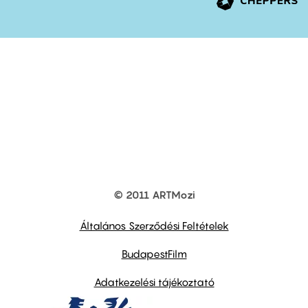
© 2011 ARTMozi
Footer
other
links
Általános Szerződési Feltételek
BudapestFilm
Adatkezelési tájékoztató