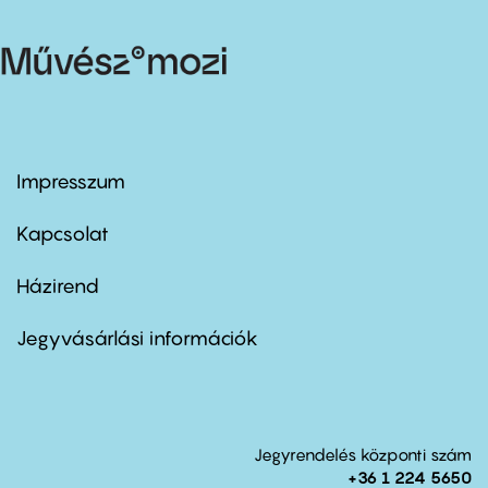
Impresszum
Footer
menu
first
Kapcsolat
Házirend
Footer
menu
second
Jegyvásárlási információk
Jegyrendelés központi szám
+36 1 224 5650