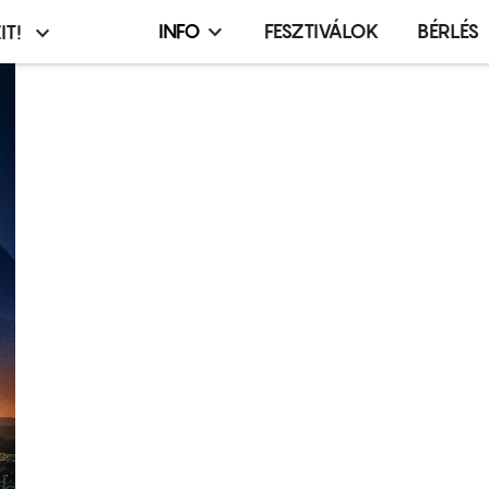
INFO
FESZTIVÁLOK
BÉRLÉS
IT!
Infó,
asztó
esemény,
terembérlés
menü