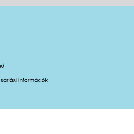
nd
ter
nu
sárlási információk
ond