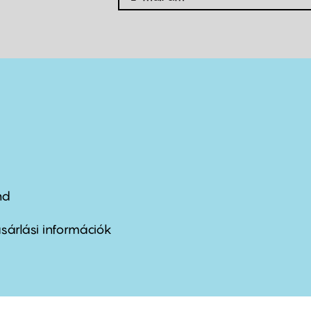
nd
ter
nu
sárlási információk
ond