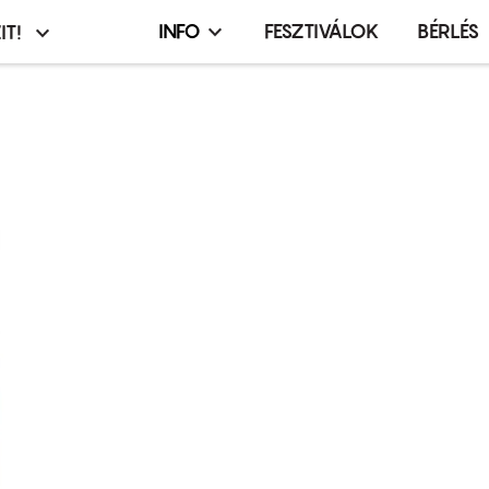
INFO
FESZTIVÁLOK
BÉRLÉS
IT!
Infó,
asztó
esemény,
terembérlés
menü