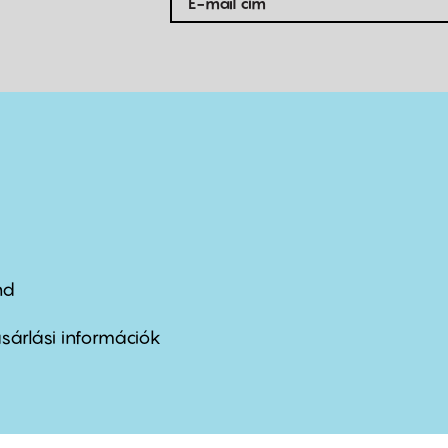
nd
ter
nu
sárlási információk
ond