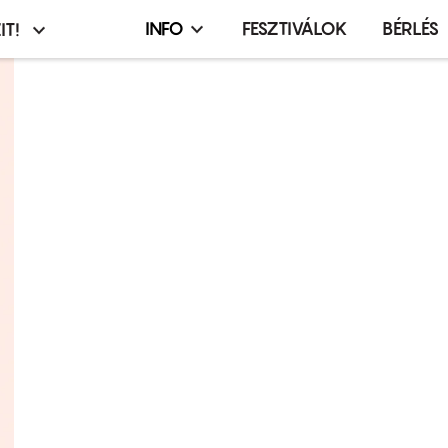
INFO
FESZTIVÁLOK
BÉRLÉS
IT!
Infó,
asztó
esemény,
terembérlés
menü