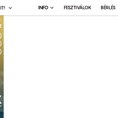
INFO
FESZTIVÁLOK
BÉRLÉS
IT!
Infó,
asztó
esemény,
terembérlés
menü