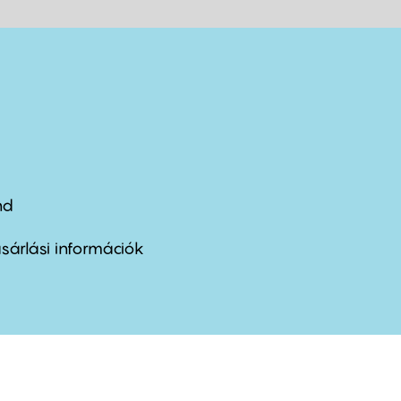
nd
ter
nu
sárlási információk
ond