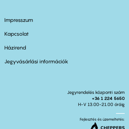
Impresszum
Footer
menu
first
Kapcsolat
Házirend
Footer
menu
second
Jegyvásárlási információk
Jegyrendelés központi szám
+36 1 224 5650
H-V 13.00-21.00 óráig
Fejlesztés és üzemeltetés: