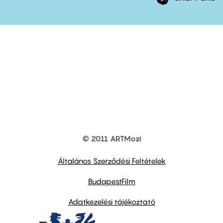
© 2011 ARTMozi
Footer
other
links
Általános Szerződési Feltételek
BudapestFilm
Adatkezelési tájékoztató