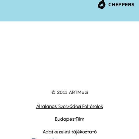
© 2011 ARTMozi
Footer
other
links
Általános Szerződési Feltételek
BudapestFilm
Adatkezelési tájékoztató