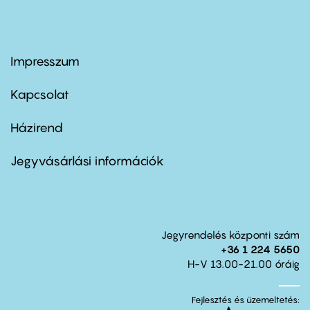
Impresszum
Footer
menu
first
Kapcsolat
Házirend
Footer
menu
second
Jegyvásárlási információk
Jegyrendelés központi szám
+36 1 224 5650
H-V 13.00-21.00 óráig
Fejlesztés és üzemeltetés: