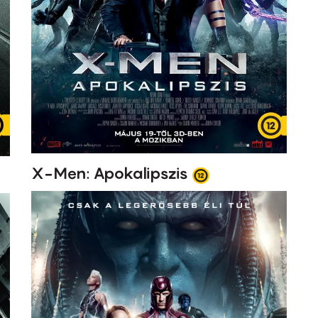
X-Men: Apokalipszis