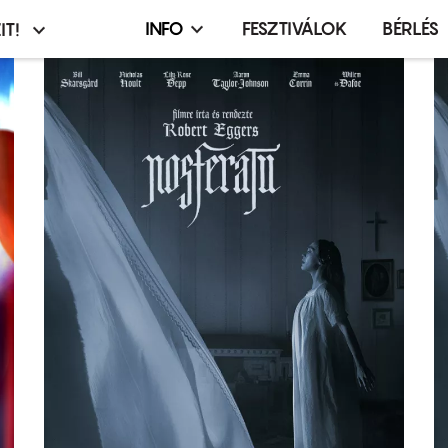
INFO
FESZTIVÁLOK
BÉRLÉS
IT!
Infó,
asztó
esemény,
terembérlés
menü