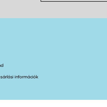
nd
ter
nu
sárlási információk
ond