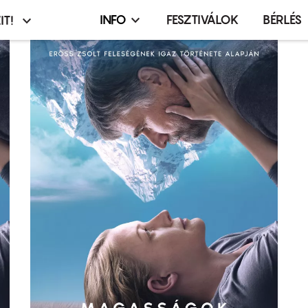
INFO
FESZTIVÁLOK
BÉRLÉS
IT!
Infó,
asztó
esemény,
terembérlés
menü