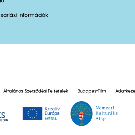
nd
ter
nu
sárlási információk
ond
Általános Szerződési Feltételek
BudapestFilm
Adatkezel