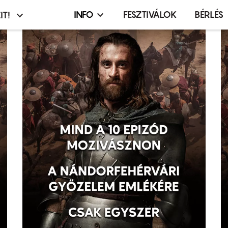
INFO
FESZTIVÁLOK
BÉRLÉS
IT!
Infó,
asztó
esemény,
terembérlés
menü