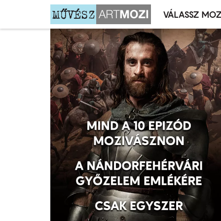
VÁLASSZ MOZ
Mozivál
Ugrás
menü
a
tartalomra