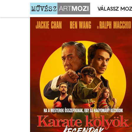
VÁLASSZ MOZ
Mozivál
Ugrás
menü
a
tartalomra