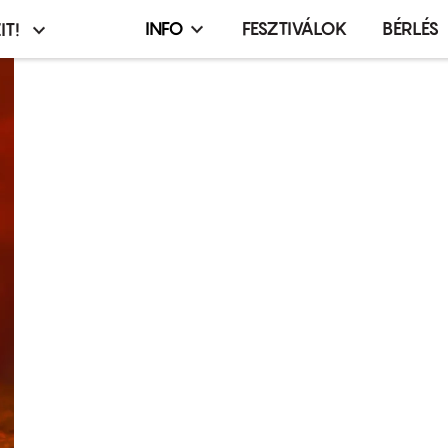
INFO
FESZTIVÁLOK
BÉRLÉS
IT!
Infó,
asztó
esemény,
terembérlés
menü