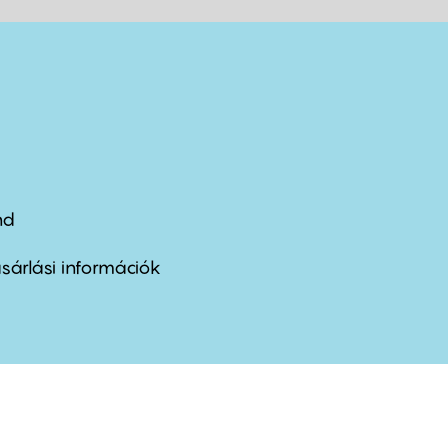
nd
ter
nu
sárlási információk
ond