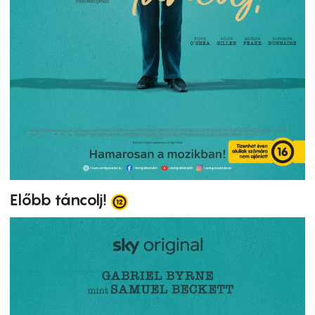
Előbb táncolj!