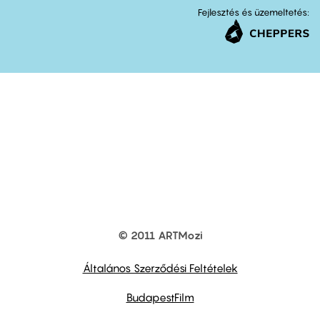
Fejlesztés és üzemeltetés:
© 2011 ARTMozi
Footer
other
links
Általános Szerződési Feltételek
BudapestFilm