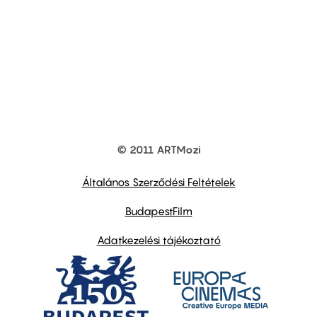
© 2011 ARTMozi
Footer
other
links
Általános Szerződési Feltételek
BudapestFilm
Adatkezelési tájékoztató