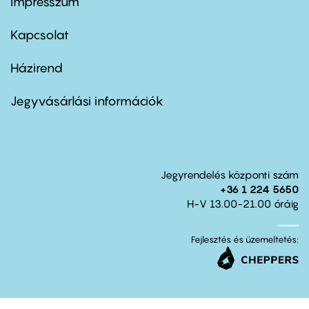
Impresszum
Footer
menu
first
Kapcsolat
Házirend
Footer
menu
second
Jegyvásárlási információk
Jegyrendelés központi szám
+36 1 224 5650
H-V 13.00-21.00 óráig
Fejlesztés és üzemeltetés: