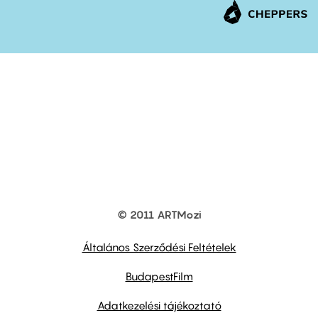
© 2011 ARTMozi
Footer
other
links
Általános Szerződési Feltételek
BudapestFilm
Adatkezelési tájékoztató