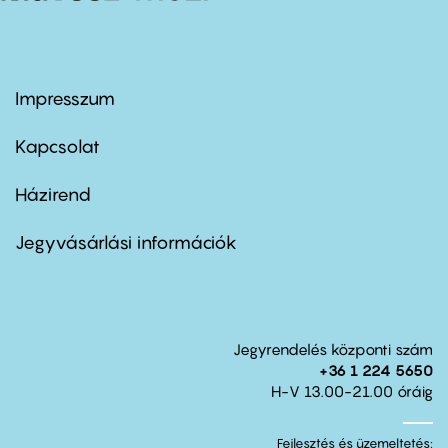
Impresszum
Footer
menu
first
Kapcsolat
Házirend
Footer
menu
second
Jegyvásárlási információk
Jegyrendelés központi szám
+36 1 224 5650
H-V 13.00-21.00 óráig
Fejlesztés és üzemeltetés: