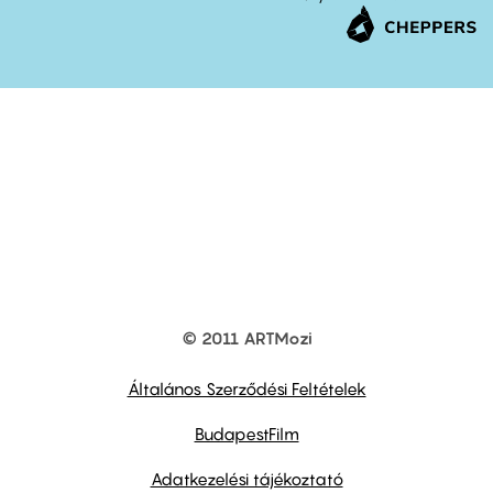
© 2011 ARTMozi
Footer
other
links
Általános Szerződési Feltételek
BudapestFilm
Adatkezelési tájékoztató