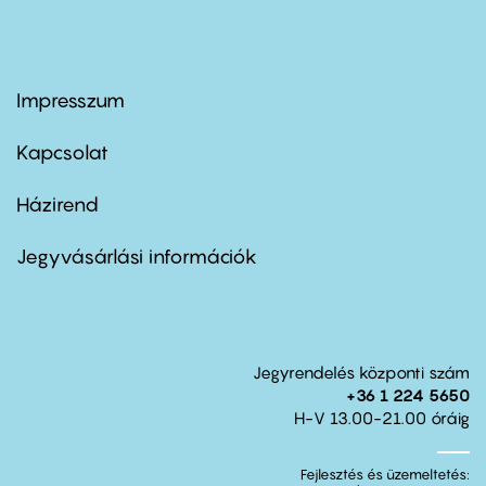
Impresszum
Footer
menu
first
Kapcsolat
Házirend
Footer
menu
second
Jegyvásárlási információk
Jegyrendelés központi szám
+36 1 224 5650
H-V 13.00-21.00 óráig
Fejlesztés és üzemeltetés: