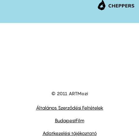
© 2011 ARTMozi
Footer
other
links
Általános Szerződési Feltételek
BudapestFilm
Adatkezelési tájékoztató