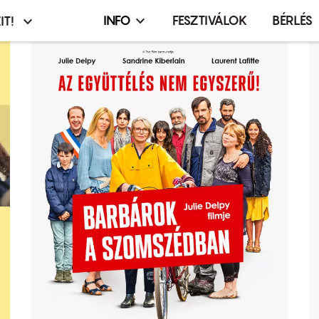
INFO
FESZTIVÁLOK
BÉRLÉS
IT!
Infó,
asztó
esemény,
terembérlés
menü