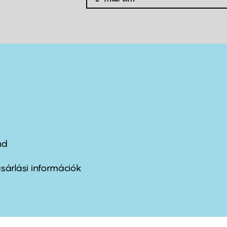
nd
ter
nu
sárlási információk
ond