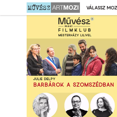
VÁLASSZ MOZ
Mozivál
Ugrás
menü
a
tartalomra