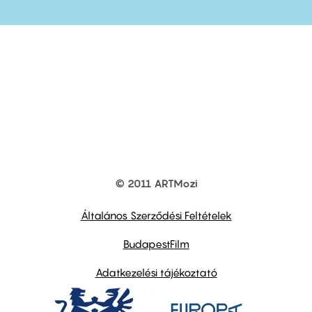
© 2011 ARTMozi
Footer
other
links
Általános Szerződési Feltételek
BudapestFilm
Adatkezelési tájékoztató