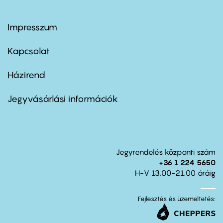
Impresszum
Footer
menu
first
Kapcsolat
Házirend
Footer
menu
second
Jegyvásárlási információk
Jegyrendelés központi szám
+36 1 224 5650
H-V 13.00-21.00 óráig
Fejlesztés és üzemeltetés: