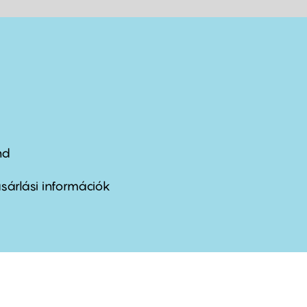
nd
ter
nu
sárlási információk
ond