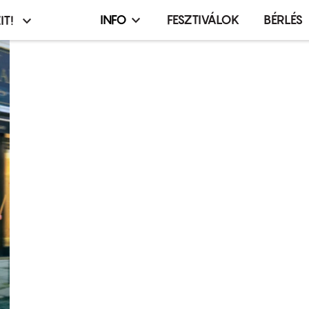
INFO
FESZTIVÁLOK
BÉRLÉS
IT!
Infó,
asztó
esemény,
terembérlés
menü