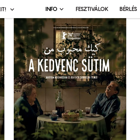
INFO
FESZTIVÁLOK
BÉRLÉS
IT!
Infó,
asztó
esemény,
terembérlés
menü