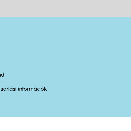
nd
ter
nu
sárlási információk
ond