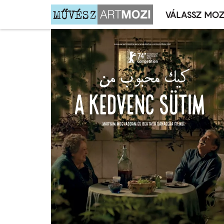
VÁLASSZ MOZ
Mozivál
Ugrás
menü
a
tartalomra