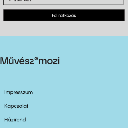
Feliratkozás
Impresszum
Footer
menu
first
Kapcsolat
Házirend
Footer
menu