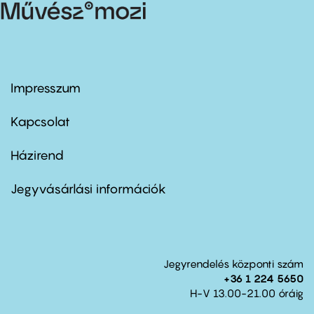
Impresszum
Footer
menu
first
Kapcsolat
Házirend
Footer
menu
second
Jegyvásárlási információk
Jegyrendelés központi szám
+36 1 224 5650
H-V 13.00-21.00 óráig