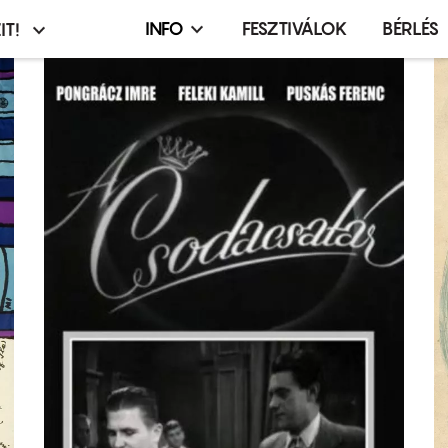
INFO
FESZTIVÁLOK
BÉRLÉS
IT!
Infó,
asztó
esemény,
terembérlés
menü