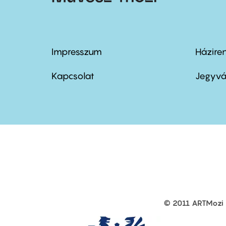
Impresszum
Házire
Footer
Foo
menu
me
Kapcsolat
Jegyvá
first
sec
© 2011 ARTMozi
Footer