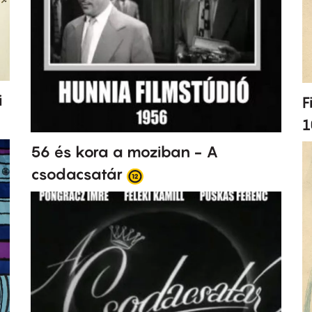
i
F
1
56 és kora a moziban - A
csodacsatár