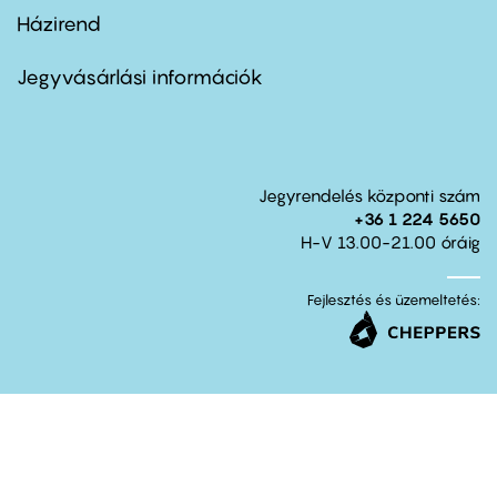
Házirend
Footer
menu
second
Jegyvásárlási információk
Jegyrendelés központi szám
+36 1 224 5650
H-V 13.00-21.00 óráig
Fejlesztés és üzemeltetés: