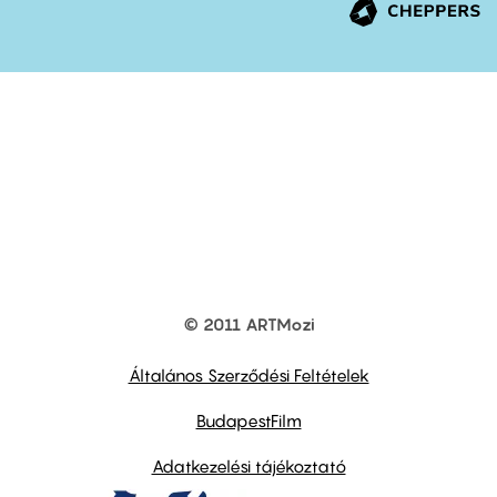
© 2011 ARTMozi
Footer
other
links
Általános Szerződési Feltételek
BudapestFilm
Adatkezelési tájékoztató