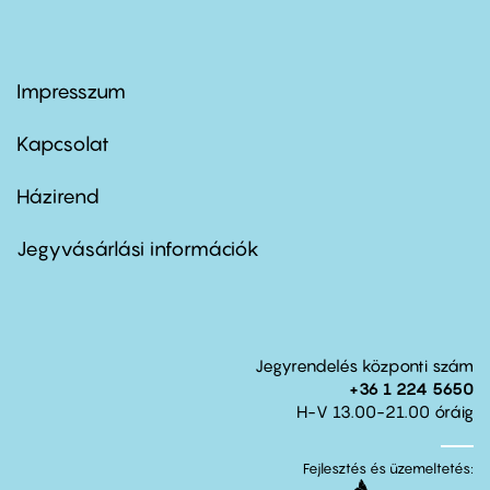
Impresszum
Footer
menu
first
Kapcsolat
Házirend
Footer
menu
second
Jegyvásárlási információk
Jegyrendelés központi szám
+36 1 224 5650
H-V 13.00-21.00 óráig
Fejlesztés és üzemeltetés: